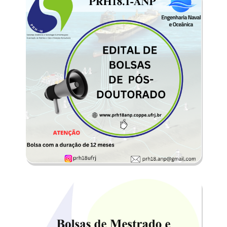
GRADUAÇÃ...
O PRH18.1-ANP está selecionando
bolsistas para o período 2024/2026
(24 meses) dentre os alunos do
Curso ...
EDITAL DE BOLSAS DE
PÓ...
O Programa de Recursos