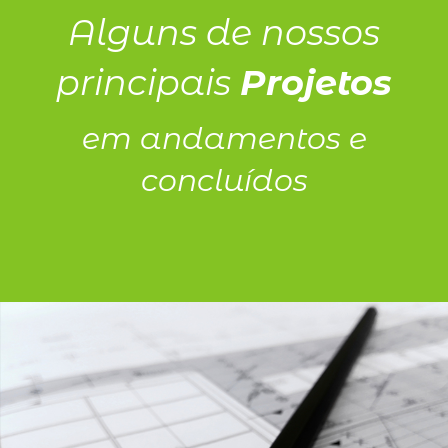
Alguns de nossos
principais
Projetos
em andamentos e
concluídos