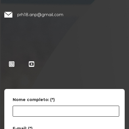
prh18.anp@gmail.com
Nome completo:
(*)
E-mail:
(*)