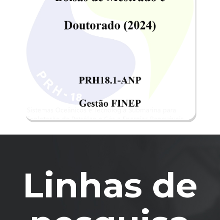
Humanos (PRH18) da ANP torna
público o processo seletivo ...
EDITAL DE BOLSAS DE
MESTRADO ...
Linhas de