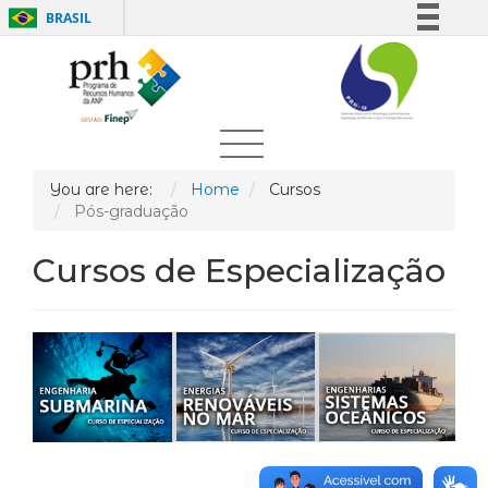
BRASIL
Simplifique!
Comunica BR
Participe
Acesso à informação
Legislação
You are here:
Home
Cursos
Pós-graduação
Canais
Cursos de Especialização