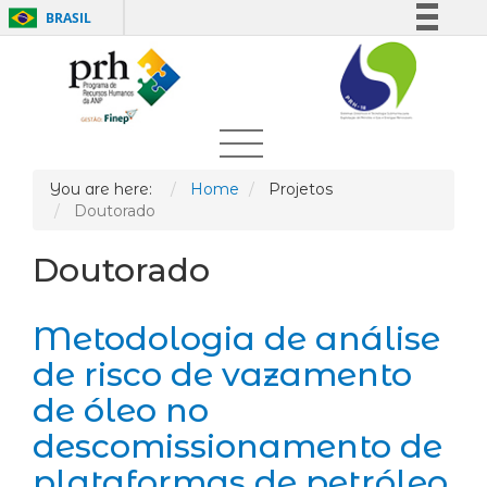
BRASIL
Simplifique!
Comunica BR
Participe
Acesso à informação
Legislação
You are here:
Home
Projetos
Doutorado
Canais
Doutorado
Metodologia de análise
de risco de vazamento
de óleo no
descomissionamento de
plataformas de petróleo