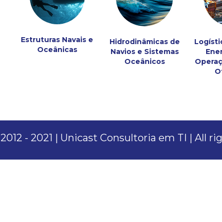
Estruturas Navais e
Hidrodinâmicas de
Logísti
Oceânicas
Navios e Sistemas
Ener
Oceânicos
Operaç
O
012 - 2021 | Unicast Consultoria em TI | All r