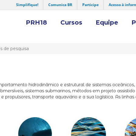
Simplifique!
Comunica BR
Participe
Acesso à infor
PRH18
Cursos
Equipe
P
s de pesquisa
mportamento hidrodinâmico e estrutural de sistemas oceânicos,
-submersíveis, sistemas submarinos, métodos em projeto assisti
propulsores, transporte aquaviário e a sua logística. As linhas