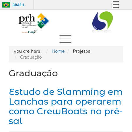
BRASIL
Simplifique!
Comunica BR
Participe
Acesso à informação
Legislação
You are here:
Home
Projetos
Graduação
Canais
Graduação
Estudo de Slamming em
Lanchas para operarem
como CrewBoats no pré-
sal