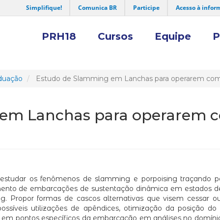
Simplifique!
Comunica BR
Participe
Acesso à infor
PRH18
Cursos
Equipe
P
duação
Estudo de Slamming em Lanchas para operarem com
 em Lanchas para operarem 
o estudar os fenômenos de slamming e porpoising traçando p
mento de embarcações de sustentação dinâmica em estados de
ing. Propor formas de cascos alternativas que visem cessar 
possíveis utilizações de apêndices, otimização da posição do
s em pontos específicos da embarcação em análises no domíni