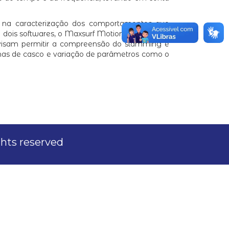
es na caracterização dos comportamentos que
m dois softwares, o Maxsurf Motions e o ANSYS
 visam permitir a compreensão do slamming e
rmas de casco e variação de parâmetros como o
ights reserved