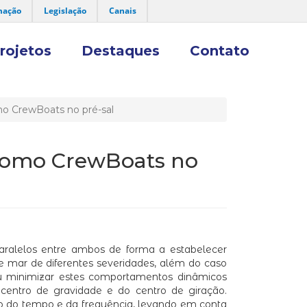
mação
Legislação
Canais
rojetos
Destaques
Contato
o CrewBoats no pré-sal
como CrewBoats no
aralelos entre ambos de forma a estabelecer
 mar de diferentes severidades, além do caso
ou minimizar estes comportamentos dinâmicos
 centro de gravidade e do centro de giração.
o do tempo e da frequência, levando em conta