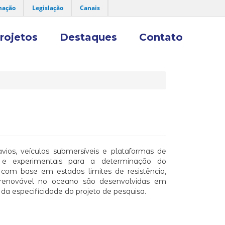
mação
Legislação
Canais
rojetos
Destaques
Contato
avios, veículos submersíveis e plataformas de
s e experimentais para a determinação do
l com base em estados limites de resistência,
a renovável no oceano são desenvolvidas em
a especificidade do projeto de pesquisa.