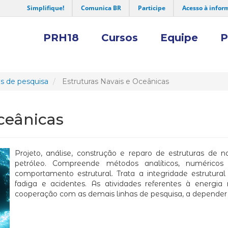
Simplifique!
Comunica BR
Participe
Acesso à infor
PRH18
Cursos
Equipe
P
s de pesquisa
Estruturas Navais e Oceânicas
ceânicas
Projeto, análise, construção e reparo de estruturas de n
petróleo. Compreende métodos analíticos, numérico
comportamento estrutural. Trata a integridade estrutura
fadiga e acidentes. As atividades referentes à energi
cooperação com as demais linhas de pesquisa, a depender d