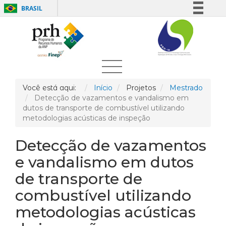
BRASIL
Simplifique!
Comunica BR
Participe
Acesso à informação
Legislação
Você está aqui:
Início
Projetos
Mestrado
Detecção de vazamentos e vandalismo em
Canais
dutos de transporte de combustível utilizando
metodologias acústicas de inspeção
Detecção de vazamentos
e vandalismo em dutos
de transporte de
combustível utilizando
metodologias acústicas