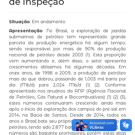
de inspeção
Situação
: Em andamento
Apresentação
: No Brasil, a exploração de jazidas
submarinas de petróleo tem representado grande
parcela da produção energética há algum tempo,
sendo responsável por mais de 90% da produção
nacional de petróleo desde 2003 (1). Esta proporção
vem aumentando e, além disso, o setor apresenta
crescimentos altíssimos há algumas décadas. Em
onze anos, de 1998 a 2009, a produção de petróleo
mais do que dobrou, passando de 1,003 mil barris por
dia (Mb/d) para 2,024 Mb/d (1) (2). Conforme
apresentado nos anuários da ANP (Agência Nacional
de Petróleo, Gás Natural e Biocombustíveis) (1) (2) (3),
estes números continuaram crescendo ainda mais
após o ínicio da exploração dos campos do pré-sal em
2014, na Bacia de Santos. Desde de 2014, todos os
anos o Brasil bate seu próprio recorde de produção de
petróleo, tendo sido 2.877 barris por dia em 2019 (3). Os
números são bastante promissores, porém estas altas