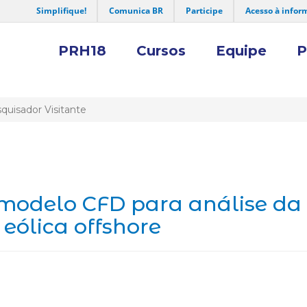
Simplifique!
Comunica BR
Participe
Acesso à infor
PRH18
Cursos
Equipe
P
quisador Visitante
odelo CFD para análise da i
eólica offshore