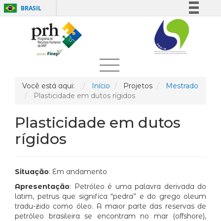
BRASIL
Simplifique!
Comunica BR
Participe
Acesso à informação
Legislação
Você está aqui:
Início
Projetos
Mestrado
Plasticidade em dutos rígidos
Canais
Plasticidade em dutos
rígidos
Situação
: Em andamento
Apresentação
: Petróleo é uma palavra derivada do
latim, petrus que significa “pedra” e do grego oleum
tradu-zido como óleo. A maior parte das reservas de
petróleo brasileira se encontram no mar (offshore),