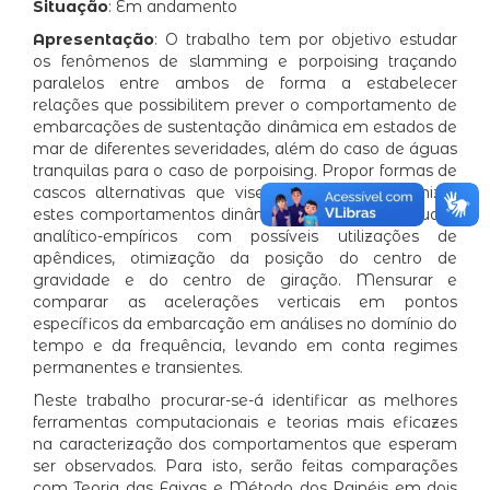
Situação
: Em andamento
Apresentação
: O trabalho tem por objetivo estudar
os fenômenos de slamming e porpoising traçando
paralelos entre ambos de forma a estabelecer
relações que possibilitem prever o comportamento de
embarcações de sustentação dinâmica em estados de
mar de diferentes severidades, além do caso de águas
tranquilas para o caso de porpoising. Propor formas de
cascos alternativas que visem cessar ou minimizar
estes comportamentos dinâmicos através de estudos
analítico-empíricos com possíveis utilizações de
apêndices, otimização da posição do centro de
gravidade e do centro de giração. Mensurar e
comparar as acelerações verticais em pontos
específicos da embarcação em análises no domínio do
tempo e da frequência, levando em conta regimes
permanentes e transientes.
Neste trabalho procurar-se-á identificar as melhores
ferramentas computacionais e teorias mais eficazes
na caracterização dos comportamentos que esperam
ser observados. Para isto, serão feitas comparações
com Teoria das Faixas e Método dos Painéis em dois