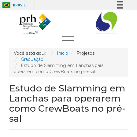
BRASIL
Simplifique!
Comunica BR
Participe
Acesso à informação
Legislação
Você está aqui:
Início
Projetos
Graduação
Canais
Estudo de Slamming em Lanchas para
operarem como CrewBoats no pré-sal
Estudo de Slamming em
Lanchas para operarem
como CrewBoats no pré-
sal