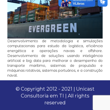
Desenvolvimento de metodologia e simulações
computacionais para estudo da logística, eficiência
energética e operações navais e offshore.
Desenvolvimento de soluções usando inteligência
artificial e big data para melhorar o desempenho do
transporte marítimo, sistemas de propulsão e
máquinas rotativas, sistemas portuários, e a construção
naval.
© Copyright 2012 - 2021 | Unicast
Consultoria em TI | All rights
reserved