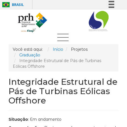
BRASIL
Simplifique!
Comunica BR
Participe
Acesso à informação
Legislação
Você está aqui:
Início
Projetos
Graduação
Canais
Integridade Estrutural de Pás de Turbinas
Eólicas Offshore
Integridade Estrutural de
Pás de Turbinas Eólicas
Offshore
Situação
: Em andamento