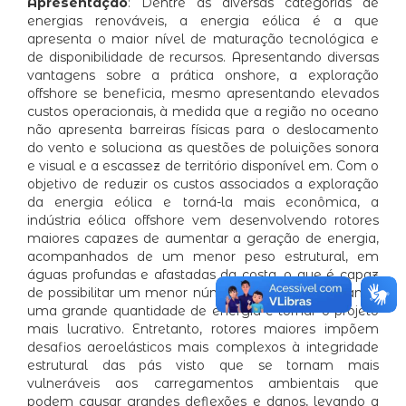
Apresentação
: Dentre as diversas categorias de
energias renováveis, a energia eólica é a que
apresenta o maior nível de maturação tecnológica e
de disponibilidade de recursos. Apresentando diversas
vantagens sobre a prática onshore, a exploração
offshore se beneficia, mesmo apresentando elevados
custos operacionais, à medida que a região no oceano
não apresenta barreiras físicas para o deslocamento
do vento e soluciona as questões de poluições sonora
e visual e a escassez de território disponível em. Com o
objetivo de reduzir os custos associados a exploração
da energia eólica e torná-la mais econômica, a
indústria eólica offshore vem desenvolvendo rotores
maiores capazes de aumentar a geração de energia,
acompanhados de um menor peso estrutural, em
águas profundas e afastadas da costa, o que é capaz
de possibilitar um menor número de turbinas gerando
uma grande quantidade de energia e tornar o projeto
mais lucrativo. Entretanto, rotores maiores impõem
desafios aeroelásticos mais complexos à integridade
estrutural das pás visto que se tornam mais
vulneráveis aos carregamentos ambientais que
podem causar grandes deflexões e danos, levando a