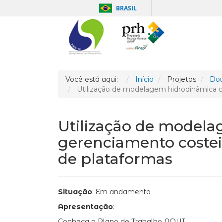
BRASIL
Você está aqui:
Início
Projetos
Dou
Utilização de modelagem hidrodinâmica 
Utilização de model
gerenciamento coste
de plataformas
Situação
: Em andamento
Apresentação
:
Conheça o Plano de Trabalho AQUI.