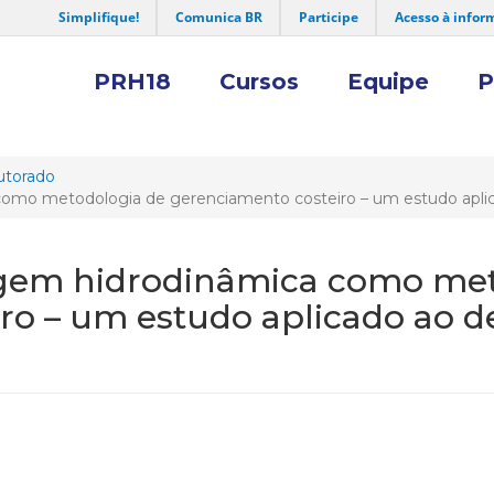
Simplifique!
Comunica BR
Participe
Acesso à infor
PRH18
Cursos
Equipe
P
torado
como metodologia de gerenciamento costeiro – um estudo apli
agem hidrodinâmica como met
iro – um estudo aplicado ao 