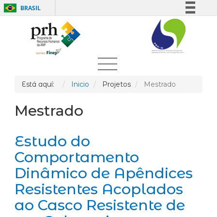
BRASIL
Simplifique!
Comunica BR
Participe
Acesso à informação
Legislação
Está aquí:
Inicio
Projetos
Mestrado
Canais
Mestrado
Estudo do
Comportamento
Dinâmico de Apêndices
Resistentes Acoplados
ao Casco Resistente de