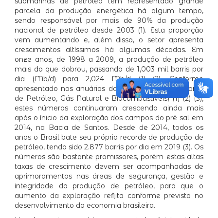
submarinas de petróleo tem representado grande
parcela da produção energética há algum tempo,
sendo responsável por mais de 90% da produção
nacional de petróleo desde 2003 (1). Esta proporção
vem aumentando e, além disso, o setor apresenta
crescimentos altíssimos há algumas décadas. Em
onze anos, de 1998 a 2009, a produção de petróleo
mais do que dobrou, passando de 1,003 mil barris por
dia (Mb/d) para 2,024 Mb/d (1) (2). Conforme
apresentado nos anuários da ANP (Agência Nacional
de Petróleo, Gás Natural e Biocombustíveis) (1) (2) (3),
estes números continuaram crescendo ainda mais
após o ínicio da exploração dos campos do pré-sal em
2014, na Bacia de Santos. Desde de 2014, todos os
anos o Brasil bate seu próprio recorde de produção de
petróleo, tendo sido 2.877 barris por dia em 2019 (3). Os
números são bastante promissores, porém estas altas
taxas de crescimento devem ser acompanhadas de
aprimoramentos nas áreas de segurança, gestão e
integridade da produção de petróleo, para que o
aumento da exploração reflita conforme previsto no
desenvolvimento da economia brasileira.