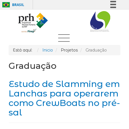
BRASIL
Simplifique!
Comunica BR
Participe
Acesso à informação
Legislação
Está aquí:
Inicio
Projetos
Graduação
Canais
Graduação
Estudo de Slamming em
Lanchas para operarem
como CrewBoats no pré-
sal