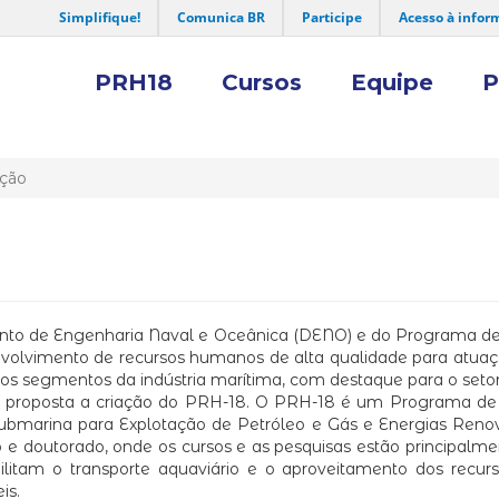
Simplifique!
Comunica BR
Participe
Acesso à infor
PRH18
Cursos
Equipe
P
ção
to de Engenharia Naval e Oceânica (DENO) e do Programa de
nvolvimento de recursos humanos de alta qualidade para atuaç
ios segmentos da indústria marítima, com destaque para o seto
 foi proposta a criação do PRH-18. O PRH-18 é um Program
Submarina para Explotação de Petróleo e Gás e Energias Reno
 doutorado, onde os cursos e as pesquisas estão principalment
ibilitam o transporte aquaviário e o aproveitamento dos rec
is.