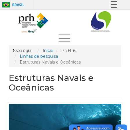
BRASIL
Simplifique!
Comunica BR
Participe
Acesso à informação
Legislação
Está aquí:
Inicio
PRH18
Linhas de pesquisa
Canais
Estruturas Navais e Oceânicas
Estruturas Navais e
Oceânicas