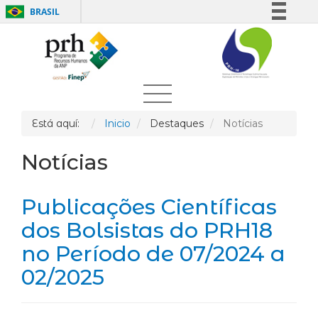
BRASIL
Simplifique!
Comunica BR
Participe
Acesso à informação
Legislação
Está aquí:
Inicio
Destaques
Notícias
Canais
Notícias
Publicações Científicas
dos Bolsistas do PRH18
no Período de 07/2024 a
02/2025