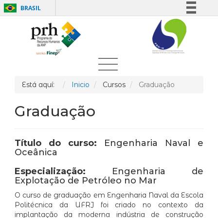
BRASIL
Simplifique!
Comunica BR
Participe
Acesso à informação
Legislação
Está aquí:
Inicio
Cursos
Graduação
Canais
Graduação
Título do curso:
Engenharia Naval e
Oceânica
Especialização:
Engenharia de
Explotação de Petróleo no Mar
O curso de graduação em Engenharia Naval da Escola
Politécnica da UFRJ foi criado no contexto da
implantação da moderna indústria de construção