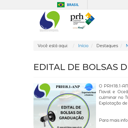
BRASIL
Você está aqui:
Início
Destaques
N
EDITAL DE BOLSAS 
O PRH18.1-ANP
Naval e Oceân
culminar no T
Explotação de
Para mais info