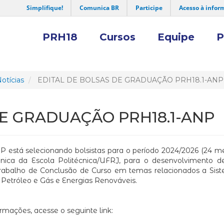
Simplifique!
Comunica BR
Participe
Acesso à infor
PRH18
Cursos
Equipe
P
otícias
EDITAL DE BOLSAS DE GRADUAÇÃO PRH18.1-ANP
DE GRADUAÇÃO PRH18.1-ANP
 está selecionando bolsistas para o período 2024/2026 (24 me
ica da Escola Politécnica/UFRJ, para o desenvolvimento de
rabalho de Conclusão de Curso em temas relacionados a Sis
 Petróleo e Gás e Energias Renováveis.
rmações, acesse o seguinte link: